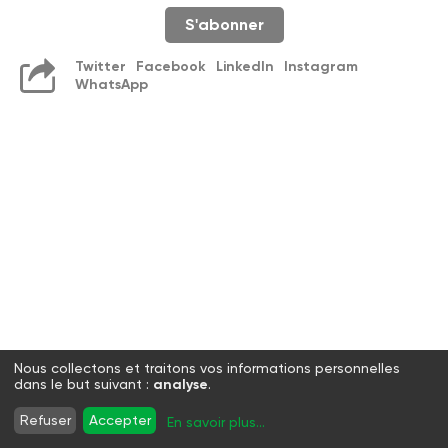
S'abonner
Twitter
Facebook
LinkedIn
Instagram
WhatsApp
Nous collectons et traitons vos informations personnelles
dans le but suivant :
analyse
.
Refuser
Accepter
En savoir plus
...