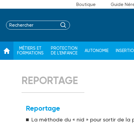
Boutique
Guide Nér
MÉTIERS ET
PROTECTION
AUTONOMIE
INSERTI
FORMATIONS
DE L'ENFANCE
REPORTAGE
Reportage
La méthode du « nid » pour sortir de la p