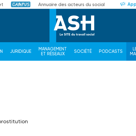
App
et
Annuaire des acteurs du social
Campus
MANAGEMENT
L
ON
JURIDIQUE
SOCIÉTÉ
PODCASTS
ET RÉSEAUX
M
rostitution