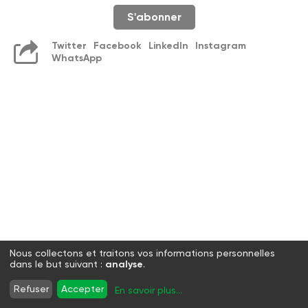
S'abonner
Twitter
Facebook
LinkedIn
Instagram
WhatsApp
Nous collectons et traitons vos informations personnelles
dans le but suivant :
analyse
.
Refuser
Accepter
En savoir plus
...