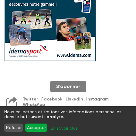
S'abonner
Twitter
Facebook
LinkedIn
Instagram
WhatsApp
Nous collectons et traitons vos informations personnelles
dans le but suivant :
analyse
.
Refuser
Accepter
En savoir plus
...