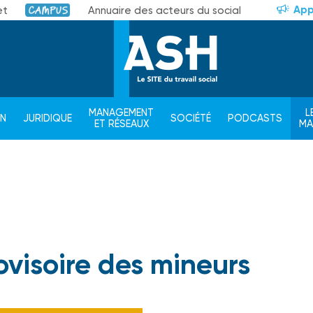
App
et
Annuaire des acteurs du social
Campus
MANAGEMENT
L
ON
JURIDIQUE
SOCIÉTÉ
PODCASTS
ET RÉSEAUX
M
ovisoire des mineurs