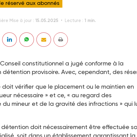
cle réservé aux abonnés
15.05.2025
1 min.
ière Mise à jour :
Lecture :
e Conseil constitutionnel a jugé conforme à la
 détention provisoire. Avec, cependant, des rése
 doit vérifier que le placement ou le maintien en
gueur nécessaire » et ce, « au regard des
 du mineur et de la gravité des infractions » qui l
 détention doit nécessairement être effectuée so
alisé, soit dans un établissement garantissant la