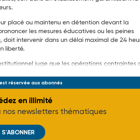
eurs.
neur placé ou maintenu en détention devant la
 prononcer les mesures éducatives ou les peines
 doit intervenir dans un délai maximal de 24 heur
n liberté.
stitutionnel juge que les opérations contraintes 
 est réservée aux abonnés
dez en illimité
à nos newsletters thématiques
S'ABONNER