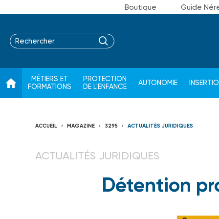
Boutique
Guide Nér
MÉTIERS ET
PROTECTION
AUTONOMIE
INSERTI
FORMATIONS
DE L'ENFANCE
ACCUEIL
MAGAZINE
3295
ACTUALITÉS JURIDIQUES
ACTUALITÉS JURIDIQUES
Détention pr