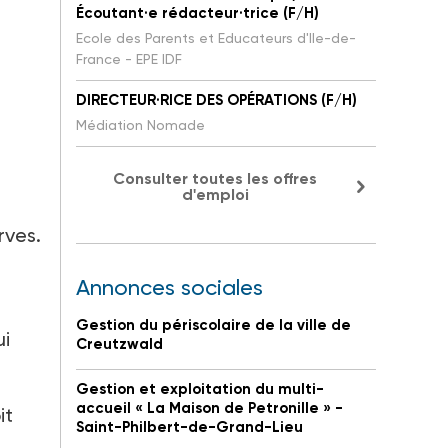
Écoutant·e rédacteur·trice (F/H)
Ecole des Parents et Educateurs d'Ile-de-
France - EPE IDF
DIRECTEUR·RICE DES OPÉRATIONS (F/H)
Médiation Nomade
Consulter toutes les offres
d'emploi
rves.
Annonces sociales
Gestion du périscolaire de la ville de
ui
Creutzwald
Gestion et exploitation du multi-
accueil « La Maison de Petronille » -
it
Saint-Philbert-de-Grand-Lieu