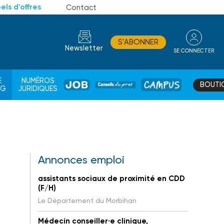
els d'offres
Contact
S'ABONNER
Newsletter
SE CONNECTER
CONSEIL
E
NUMÉROS
BOUTI
JOB
DE
CAMPUS
AG
JURIDIQUES
PROS
Annonces emploi
assistants sociaux de proximité en CDD
(F/H)
Le Département du Morbihan
Médecin conseiller·e clinique,