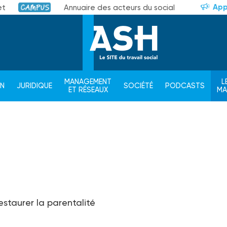
App
et
Annuaire des acteurs du social
Campus
MANAGEMENT
L
ON
JURIDIQUE
SOCIÉTÉ
PODCASTS
ET RÉSEAUX
M
restaurer la parentalité