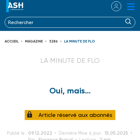
ACCUEIL
MAGAZINE
3286
LA MINUTE DE FLO
LA MINUTE DE FLO
Oui, mais…
Article réservé aux abonnés
09.12.2022
15.05.2025
Publié le :
Dernière Mise à jour :
Florence Braud
2 min.
Par :
Lecture :