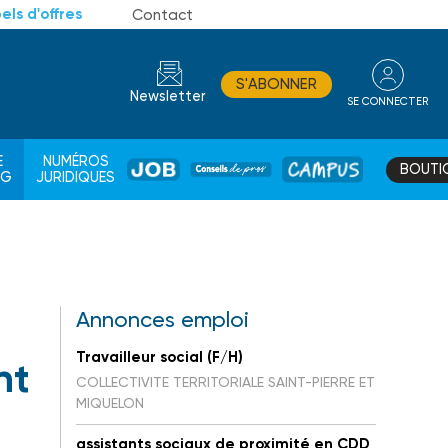
els d'offres
Contact
S'ABONNER
Newsletter
SE CONNECTER
CONSEIL
E
NUMÉROS
BOUTI
JOB
DE
CAMPUS
AG
JURIDIQUES
PROS
Annonces emploi
Travailleur social (F/H)
nt
COLLECTIVITE TERRITORIALE SAINT-PIERRE ET
MIQUELON
assistants sociaux de proximité en CDD