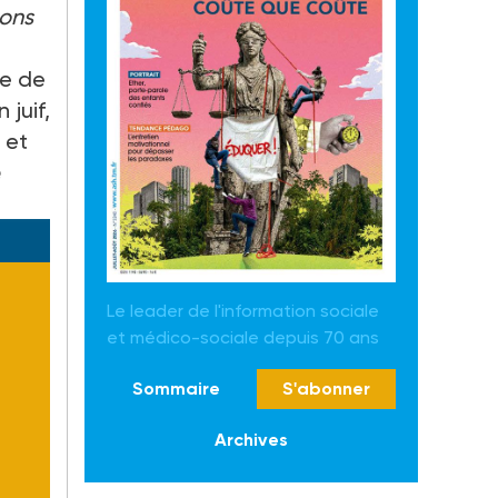
çons
ie de
 juif,
 et
e
Le leader de l'information sociale
et médico-sociale depuis 70 ans
Sommaire
S'abonner
Archives