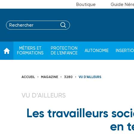
Boutique
Guide Nér
MÉTIERS ET
PROTECTION
AUTONOMIE
INSERTI
FORMATIONS
DE L'ENFANCE
ACCUEIL
MAGAZINE
3280
VU D’AILLEURS
VU D’AILLEURS
Les travailleurs so
en t