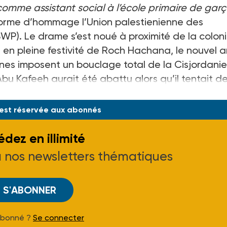
mme assistant social à l’école primaire de gar
forme d’hommage l’Union palestienienne des
SWP). Le drame s’est noué à proximité de la colon
 en pleine festivité de Roch Hachana, le nouvel an
ennes imposent un bouclage total de la Cisjordanie
u Kafeeh aurait été abattu alors qu’il tentait d
r contre un barrage mi
 est réservée aux abonnés
dez en illimité
à nos newsletters thématiques
S'ABONNER
Abonné ?
Se connecter