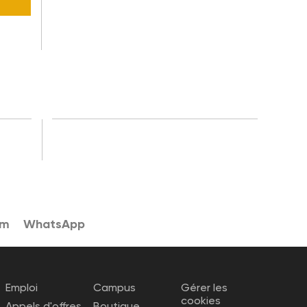
am
WhatsApp
Emploi
Campus
Gérer les
cookies
Appels d'offres
Boutique