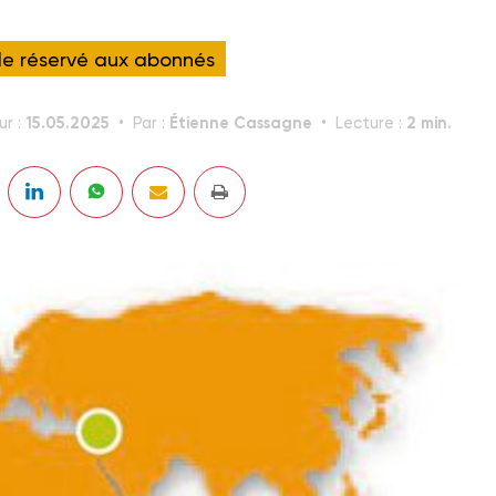
cle réservé aux abonnés
15.05.2025
Étienne Cassagne
2 min.
ur :
Par :
Lecture :