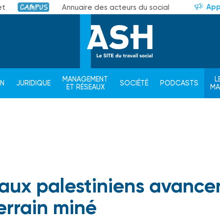
App
et
Annuaire des acteurs du social
Campus
MANAGEMENT
L
ON
JURIDIQUE
SOCIÉTÉ
PODCASTS
ET RÉSEAUX
M
ciaux palestiniens avance
errain miné