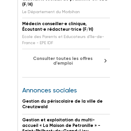
(F/H)
Le Département du Morbihan
Médecin conseiller·e clinique,
Écoutant·e rédacteur·trice (F/H)
Ecole des Parents et Educateurs d'Ile-de-
France - EPE IDF
Consulter toutes les offres
d'emploi
Annonces sociales
Gestion du périscolaire de la ville de
Creutzwald
Gestion et exploitation du multi-
accueil « La Maison de Petronille » -