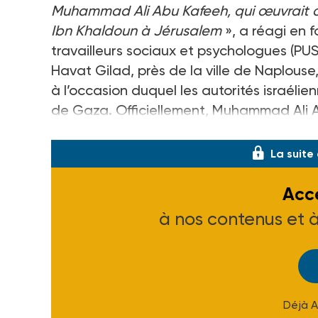
Muhammad Ali Abu Kafeeh, qui œuvrait co
Ibn Khaldoun à Jérusalem
», a réagi en 
travailleurs sociaux et psychologues (PU
Havat Gilad, près de la ville de Naplouse,
à l’occasion duquel les autorités israéli
de Gaza. Officiellement, Muhammad Ali Ab
commettre un attentat à la voiture bélie
La suite
Accé
à nos contenus et 
Déjà 