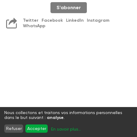
S'abonner
Twitter
Facebook
LinkedIn
Instagram
WhatsApp
Nous collectons et traitons vos informations personnelles
dans le but suivant :
analyse
.
Refuser
Accepter
En savoir plus
...