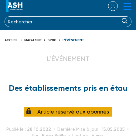
ACCUEIL
MAGAZINE
3280
L’ÉVÉNEMENT
L’ÉVÉNEMENT
Des établissements pris en étau
Article réservé aux abonnés
28.10.2022
15.05.2025
Publié le :
Dernière Mise à jour :
Flora Peille
6 min.
Par :
Lecture :