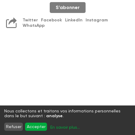
S'abonner
Twitter
Facebook
LinkedIn
Instagram
WhatsApp
Nous collectons et traitons vos informations personnelles
dans le but suivant :
analyse
.
Refuser
Accepter
En savoir plus
...