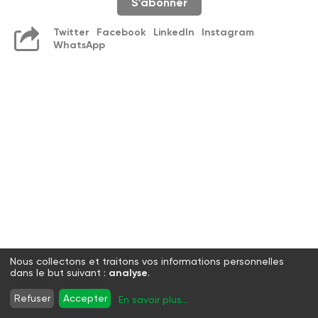
S'abonner
Twitter
Facebook
LinkedIn
Instagram
WhatsApp
Nous collectons et traitons vos informations personnelles
dans le but suivant :
analyse
.
Refuser
Accepter
En savoir plus
...