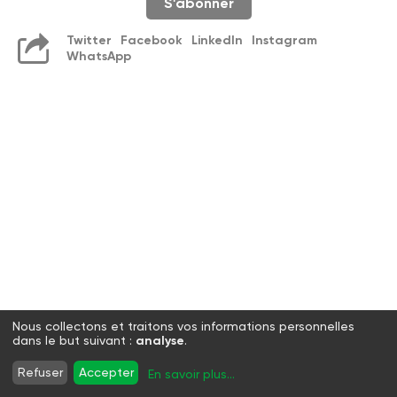
S'abonner
Twitter
Facebook
LinkedIn
Instagram
WhatsApp
Nous collectons et traitons vos informations personnelles
dans le but suivant :
analyse
.
Refuser
Accepter
En savoir plus
...