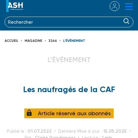
ACCUEIL
MAGAZINE
3266
L’ÉVÉNEMENT
L’ÉVÉNEMENT
Les naufragés de la CAF
Article réservé aux abonnés
01.07.2022
15.05.2025
Publié le :
Dernière Mise à jour :
Claire Gandanger
1 min.
Par :
Lecture :