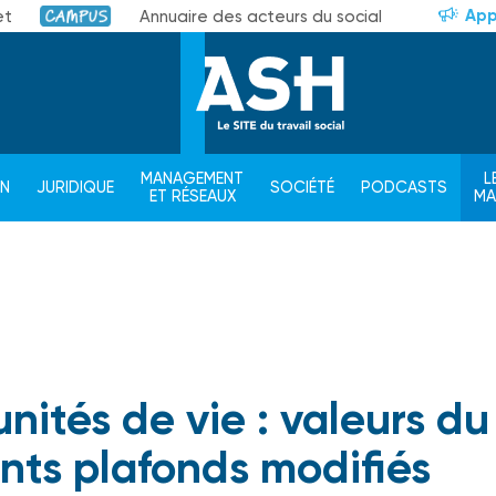
App
et
Annuaire des acteurs du social
Campus
MANAGEMENT
L
ON
JURIDIQUE
SOCIÉTÉ
PODCASTS
ET RÉSEAUX
M
nités de vie : valeurs du
nts plafonds modifiés