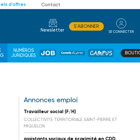
els d'offres
Contact
S'ABONNER
Newsletter
SE CONNECTER
CONSEIL
E
NUMÉROS
BOUTI
JOB
DE
CAMPUS
AG
JURIDIQUES
PROS
Annonces emploi
Travailleur social (F/H)
COLLECTIVITE TERRITORIALE SAINT-PIERRE ET
MIQUELON
assistants sociaux de proximité en CDD