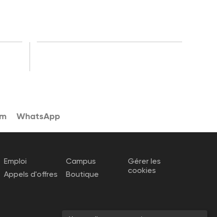
am
WhatsApp
Emploi
Campus
Gérer les
cookies
Appels d'offres
Boutique