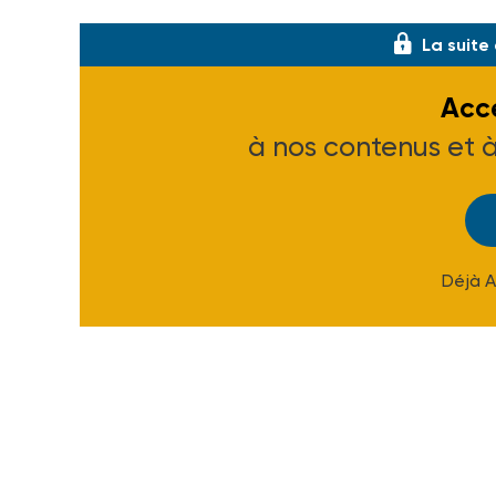
Arrêtés du 17 juin 2022, NOR : APHA2217
La suite
Accé
à nos contenus et 
Déjà 