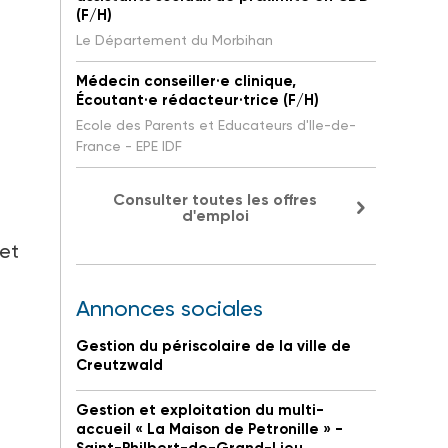
(F/H)
Le Département du Morbihan
Médecin conseiller·e clinique,
Écoutant·e rédacteur·trice (F/H)
Ecole des Parents et Educateurs d'Ile-de-
France - EPE IDF
Consulter toutes les offres
d'emploi
 et
Annonces sociales
Gestion du périscolaire de la ville de
Creutzwald
Gestion et exploitation du multi-
accueil « La Maison de Petronille » -