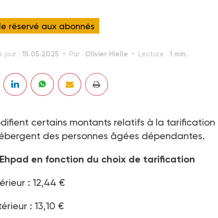
cle réservé aux abonnés
15.05.2025
Olivier Hielle
1 min.
 jour :
Par :
Lecture :
ifient certains montants relatifs à la tarification
 hébergent des personnes âgées dépendantes.
 Ehpad en fonction du choix de tarification
rieur : 12,44 €
rieur : 13,10 €