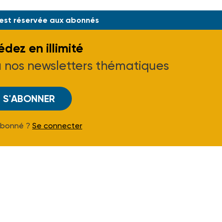
895A et APHA2217906A, J.O. du 23-06-22.
 est réservée aux abonnés
dez en illimité
à nos newsletters thématiques
S'ABONNER
Abonné ?
Se connecter