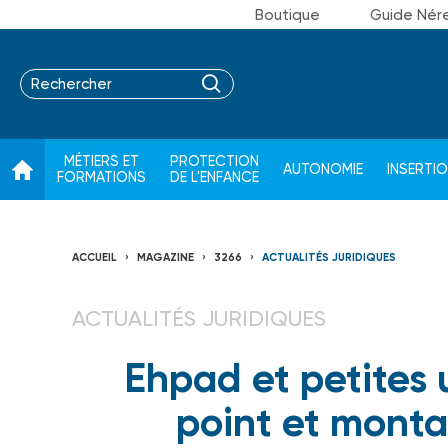
Boutique
Guide Nér
MÉTIERS ET
PROTECTION
AUTONOMIE
INSERTI
FORMATIONS
DE L'ENFANCE
ACCUEIL
MAGAZINE
3266
ACTUALITÉS JURIDIQUES
ACTUALITÉS JURIDIQUES
Ehpad et petites u
point et monta