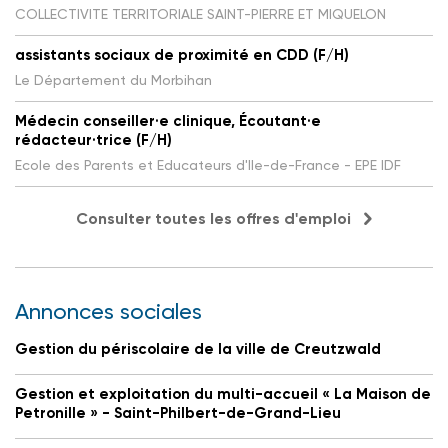
COLLECTIVITE TERRITORIALE SAINT-PIERRE ET MIQUELON
assistants sociaux de proximité en CDD (F/H)
Le Département du Morbihan
Médecin conseiller·e clinique, Écoutant·e
rédacteur·trice (F/H)
Ecole des Parents et Educateurs d'Ile-de-France - EPE IDF
Consulter toutes les offres d'emploi
Annonces sociales
Gestion du périscolaire de la ville de Creutzwald
Gestion et exploitation du multi-accueil « La Maison de
Petronille » - Saint-Philbert-de-Grand-Lieu