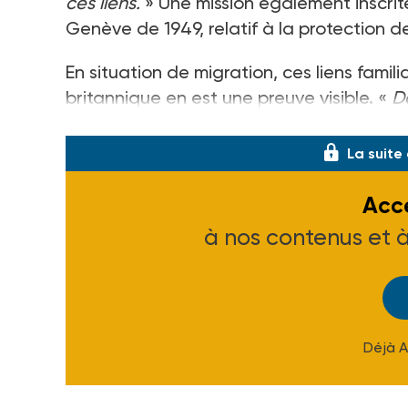
ces liens.
» Une mission également inscrit
Genève de 1949, relatif à la protection d
En situation de migration, ces liens famil
britannique en est une preuve visible. «
D
primaires sont difficiles à satisfaire, ga
La suite
Accé
à nos contenus et 
Déjà 