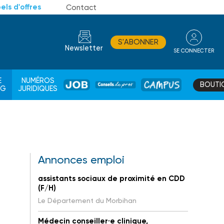
els d'offres
Contact
S'ABONNER
Newsletter
SE CONNECTER
CONSEIL
E
NUMÉROS
BOUTI
JOB
DE
CAMPUS
AG
JURIDIQUES
PROS
Annonces emploi
assistants sociaux de proximité en CDD
(F/H)
Le Département du Morbihan
Médecin conseiller·e clinique,