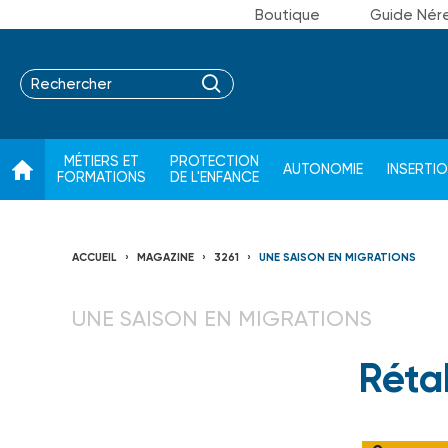
Boutique
Guide Nér
MÉTIERS ET
PROTECTION
AUTONOMIE
INSERTI
FORMATIONS
DE L'ENFANCE
ACCUEIL
MAGAZINE
3261
UNE SAISON EN MIGRATIONS
UNE SAISON EN MIGRATIONS
Rétab