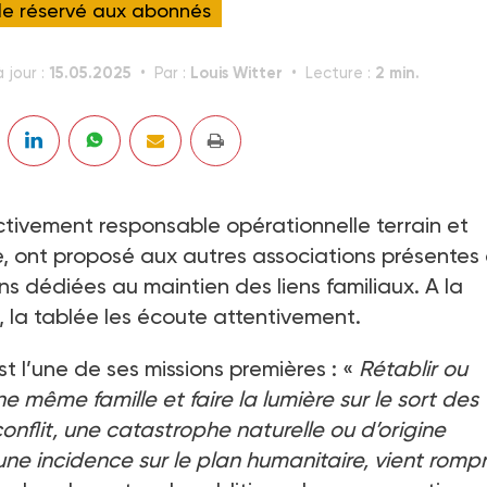
cle réservé aux abonnés
15.05.2025
Louis Witter
2 min.
 jour :
Par :
Lecture :
ctivement responsable opérationnelle terrain et
e, ont proposé aux autres associations présentes
ns dédiées au maintien des liens familiaux. A la
, la tablée les écoute attentivement.
t l’une de ses missions premières : «
Rétablir ou
e même famille et faire la lumière sur le sort des
nflit, une catastrophe naturelle ou d’origine
une incidence sur le plan humanitaire, vient romp