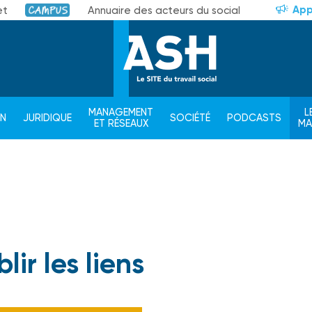
App
et
Annuaire des acteurs du social
Campus
MANAGEMENT
L
ON
JURIDIQUE
SOCIÉTÉ
PODCASTS
ET RÉSEAUX
M
lir les liens