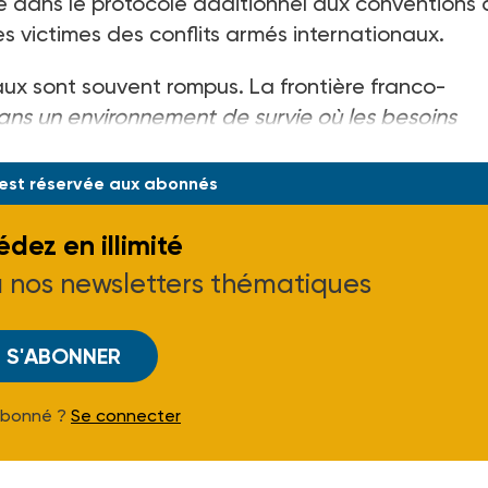
e dans le protocole additionnel aux conventions
es victimes des conflits armés internationaux.
iaux sont souvent rompus. La frontière franco-
ans un environnement de survie où les besoins
rder un lien avec ses proches n’est pas forcéme
 est réservée aux abonnés
dez en illimité
à nos newsletters thématiques
S'ABONNER
Abonné ?
Se connecter