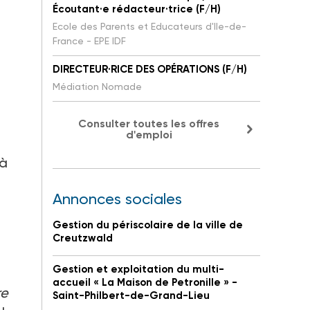
Écoutant·e rédacteur·trice (F/H)
Ecole des Parents et Educateurs d'Ile-de-
France - EPE IDF
DIRECTEUR·RICE DES OPÉRATIONS (F/H)
Médiation Nomade
Consulter toutes les offres
d'emploi
 à
Annonces sociales
Gestion du périscolaire de la ville de
Creutzwald
Gestion et exploitation du multi-
accueil « La Maison de Petronille » -
re
Saint-Philbert-de-Grand-Lieu