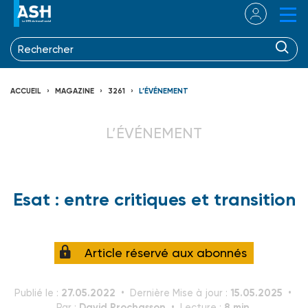
ACCUEIL
MAGAZINE
3261
L’ÉVÉNEMENT
L’ÉVÉNEMENT
Esat : entre critiques et transition
Article réservé aux abonnés
27.05.2022
15.05.2025
Publié le :
Dernière Mise à jour :
David Prochasson
8 min.
Par :
Lecture :