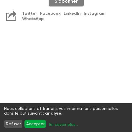
S'abonner
Twitter
Facebook
LinkedIn
Instagram
WhatsApp
Nous collectons et traitons vos informations personnelles
dans le but suivant :
analyse
.
Refuser
Accepter
En savoir plus
...