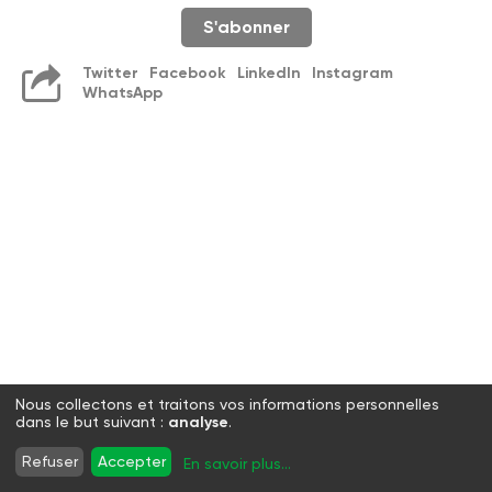
S'abonner
Twitter
Facebook
LinkedIn
Instagram
WhatsApp
Nous collectons et traitons vos informations personnelles
dans le but suivant :
analyse
.
Refuser
Accepter
En savoir plus
...