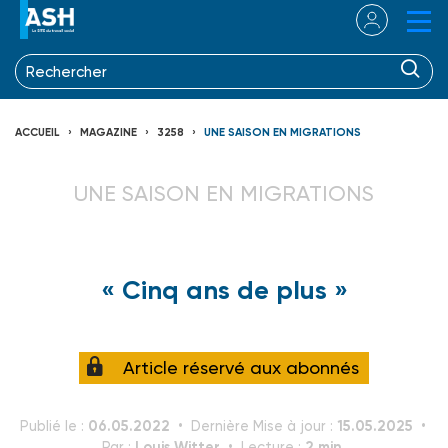
ACCUEIL
MAGAZINE
3258
UNE SAISON EN MIGRATIONS
UNE SAISON EN MIGRATIONS
« Cinq ans de plus »
Article réservé aux abonnés
06.05.2022
15.05.2025
Publié le :
Dernière Mise à jour :
Louis Witter
2 min.
Par :
Lecture :