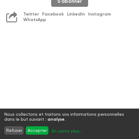
S'abonner
Twitter
Facebook
LinkedIn
Instagram
WhatsApp
Nous collectons et traitons vos informations personnelles
dans le but suivant :
analyse
.
Refuser
Accepter
En savoir plus
...