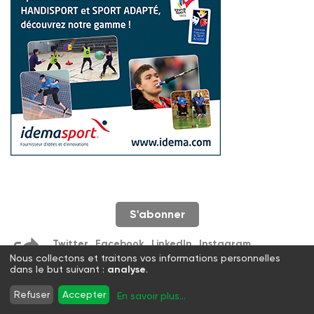
S'abonner
Twitter
Facebook
LinkedIn
Instagram
WhatsApp
Nous collectons et traitons vos informations personnelles
dans le but suivant :
analyse
.
Refuser
Accepter
En savoir plus
...