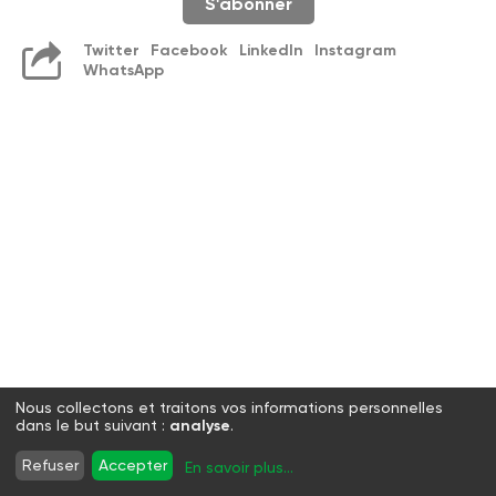
S'abonner
Twitter
Facebook
LinkedIn
Instagram
WhatsApp
Nous collectons et traitons vos informations personnelles
dans le but suivant :
analyse
.
Refuser
Accepter
En savoir plus
...