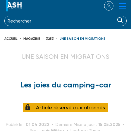
ACCUEIL
MAGAZINE
3253
UNE SAISON EN MIGRATIONS
UNE SAISON EN MIGRATIONS
Les joies du camping-car
Article réservé aux abonnés
01.04.2022
15.05.2025
Publié le :
Dernière Mise à jour :
Louis Witter
2 min.
Par :
Lecture :