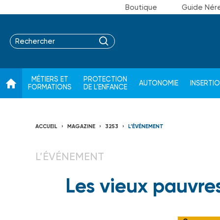
Boutique
Guide Nér
MÉTIERS ET
PROTECTION
AUTONOMIE
INSERTI
FORMATIONS
DE L'ENFANCE
ACCUEIL
MAGAZINE
3253
L’ÉVÉNEMENT
L’ÉVÉNEMENT
Les vieux pauvre