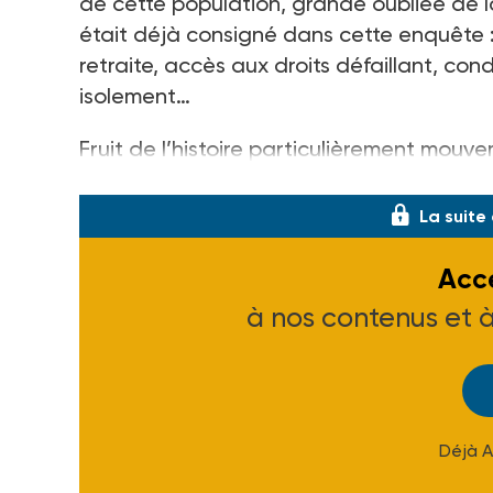
de cette population, grande oubliée de la
était déjà consigné dans cette enquête 
retraite, accès aux droits défaillant, con
isolement…
Fruit de l’histoire particulièrement mouve
Polonais, Espagnols, Portugais, Algériens
La suite
Accé
à nos contenus et 
Déjà 