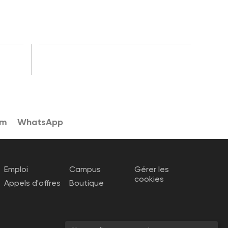
am
WhatsApp
Emploi
Campus
Gérer les
cookies
Appels d'offres
Boutique