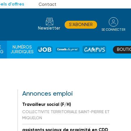
els d'offres
Contact
S'ABONNER
Newsletter
SE CONNECTER
CONSEIL
E
NUMÉROS
BOUTI
JOB
DE
CAMPUS
AG
JURIDIQUES
PROS
Annonces emploi
Travailleur social (F/H)
COLLECTIVITE TERRITORIALE SAINT-PIERRE ET
MIQUELON
assistants sociaux de proximité en CDD