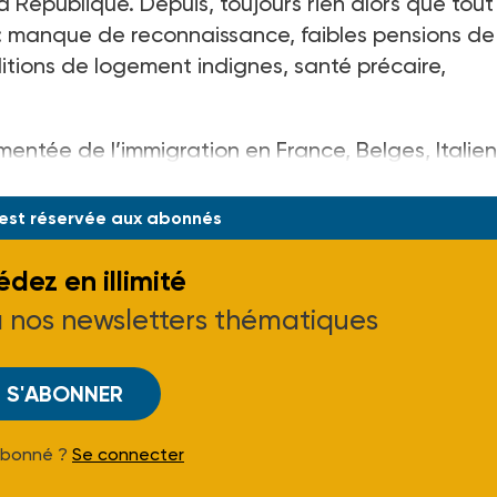
 République. Depuis, toujours rien alors que tout
: manque de reconnaissance, faibles pensions de
ditions de logement indignes, santé précaire,
mentée de l’immigration en France, Belges, Italien
, Marocains, Tu
 est réservée aux abonnés
dez en illimité
à nos newsletters thématiques
S'ABONNER
Abonné ?
Se connecter