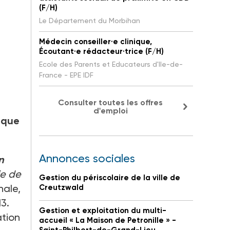
(F/H)
Le Département du Morbihan
Médecin conseiller·e clinique,
Écoutant·e rédacteur·trice (F/H)
Ecole des Parents et Educateurs d'Ile-de-
France - EPE IDF
Consulter toutes les offres
d'emploi
tique
Annonces sociales
n
ie de
Gestion du périscolaire de la ville de
nale,
Creutzwald
13.
Gestion et exploitation du multi-
ation
accueil « La Maison de Petronille » -