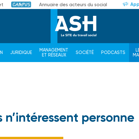
App
et
Annuaire des acteurs du social
Campus
MANAGEMENT
L
ON
JURIDIQUE
SOCIÉTÉ
PODCASTS
ET RÉSEAUX
M
s n’intéressent personne