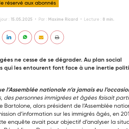
cle réservé aux abonnés
15.05.2025
Maxime Ricard
8 min.
jour :
Par :
Lecture :
gées ne cesse de se dégrader. Au plan social
 qui les entourent font face à une inertie poli
 que l’Assemblée nationale n’a jamais eu l’occasio
s, des personnes immigrées et âgées faisait part
Bartolone, alors président de l’Assemblée natio
mission d’information sur les immigrés âgés, en 20
te enquête avait pour objectif d’analyser la situ