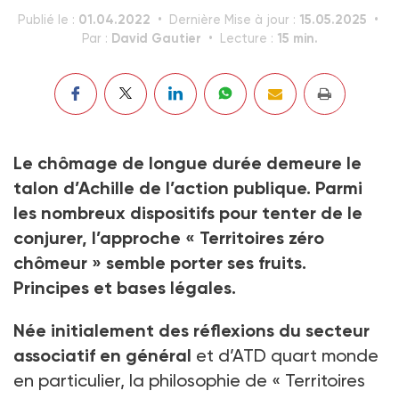
01.04.2022
15.05.2025
Publié le :
Dernière Mise à jour :
David Gautier
15 min.
Par :
Lecture :
Le chômage de longue durée demeure le
talon d’Achille de l’action publique.
Parmi
les nombreux dispositifs pour tenter de le
conjurer, l’approche « Territoires zéro
chômeur » semble porter ses fruits.
Principes et bases légales.
Née initialement des réfle­xions du secteur
associatif en général
et d’ATD quart monde
en particulier, la philosophie de « Territoires