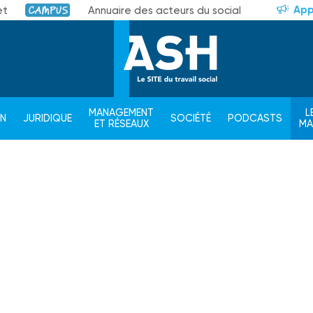
App
et
Annuaire des acteurs du social
Campus
MANAGEMENT
L
ON
JURIDIQUE
SOCIÉTÉ
PODCASTS
ET RÉSEAUX
M