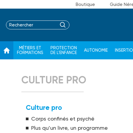
Boutique
Guide Nér
MÉTIERS ET
PROTECTION
AUTONOMIE
INSERTI
FORMATIONS
DE L'ENFANCE
CULTURE PRO
Culture pro
Corps confinés et psyché
Plus qu’un livre, un programme