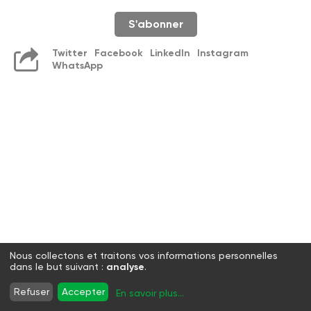
S'abonner
Twitter
Facebook
LinkedIn
Instagram
WhatsApp
Nous collectons et traitons vos informations personnelles
dans le but suivant :
analyse
.
Refuser
Accepter
En savoir plus
...