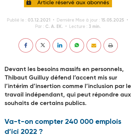
Article réservé aux abonnés
03.12.2021
15.05.2025
Publié le :
Dernière Mise à jour :
C. A. EK.
3 min.
Par :
Lecture :
Devant les besoins massifs en personnels,
Thibaut Guilluy défend l’accent mis sur
l’intérim d’insertion comme l’inclusion par le
travail indépendant, qui peut répondre aux
souhaits de certains publics.
Va-t-on compter 240 000 emplois
d’ici 2022 ?