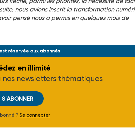
rs fléché, parmi les priorités, la nécessité de facil
suite, nous avions inscrit la transformation numér
voir pensé nous a permis en quelques mois de
ion du proje
 est réservée aux abonnés
dez en illimité
à nos newsletters thématiques
S'ABONNER
Abonné ?
Se connecter