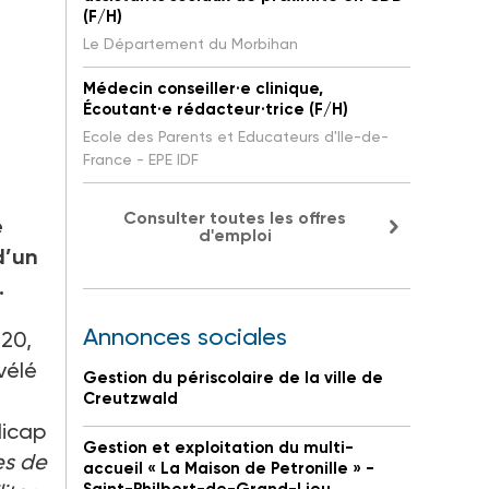
(F/H)
Le Département du Morbihan
Médecin conseiller·e clinique,
Écoutant·e rédacteur·trice (F/H)
Ecole des Parents et Educateurs d'Ile-de-
France - EPE IDF
Consulter toutes les offres
e
d'emploi
d’un
.
Annonces sociales
020,
vélé
Gestion du périscolaire de la ville de
Creutzwald
dicap
Gestion et exploitation du multi-
es de
accueil « La Maison de Petronille » -