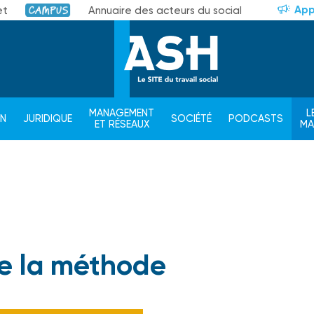
App
et
Annuaire des acteurs du social
Campus
MANAGEMENT
L
ON
JURIDIQUE
SOCIÉTÉ
PODCASTS
ET RÉSEAUX
M
de la méthode