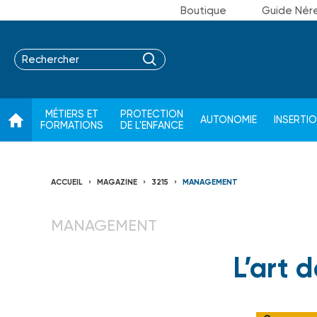
Boutique
Guide Nér
MÉTIERS ET
PROTECTION
AUTONOMIE
INSERTI
FORMATIONS
DE L'ENFANCE
ACCUEIL
MAGAZINE
3215
MANAGEMENT
MANAGEMENT
L’art 