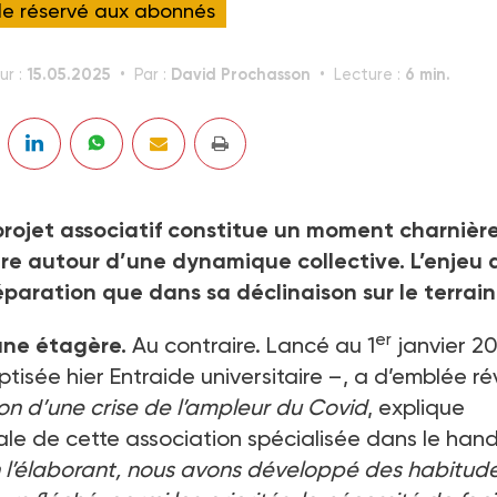
cle réservé aux abonnés
15.05.2025
David Prochasson
6 min.
ur :
Par :
Lecture :
 projet associatif constitue un moment charnièr
ure autour d’une dynamique collective. L’enjeu 
aration que dans sa déclinaison sur le terrain
er
 une étagère.
Au contraire. Lancé au 1
janvier 2
ptisée hier Entraide universitaire –, a d’emblée ré
ion d’une crise de l’ampleur du Covid
, explique
le de cette association spécialisée dans le han
 l’élaborant, nous avons développé des habitud