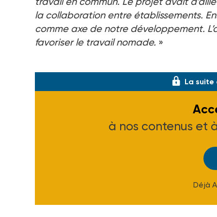
travail en commun. Le projet avait d’ailleu
la collaboration entre établissements. En
comme axe de notre développement. L’a
favoriser le travail nomade.
»
Chantier ô combien fastidieux, l’élaborat
La suite
Accé
à nos contenus et 
Déjà 