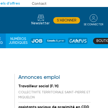
els d'offres
Contact
S'ABONNER
Newsletter
SE CONNECTER
CONSEIL
E
NUMÉROS
BOUTI
JOB
DE
CAMPUS
AG
JURIDIQUES
PROS
Annonces emploi
Travailleur social (F/H)
COLLECTIVITE TERRITORIALE SAINT-PIERRE ET
MIQUELON
assistants sociaux de proximité en CDD