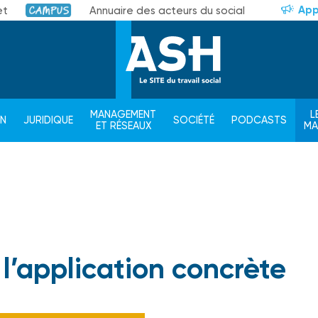
App
et
Annuaire des acteurs du social
Campus
MANAGEMENT
L
ON
JURIDIQUE
SOCIÉTÉ
PODCASTS
ET RÉSEAUX
M
 l’application concrète