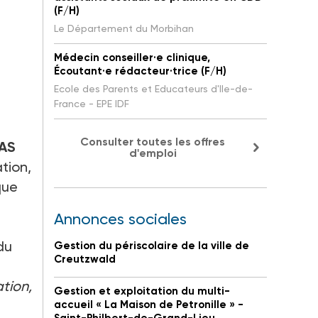
(F/H)
Le Département du Morbihan
Médecin conseiller·e clinique,
Écoutant·e rédacteur·trice (F/H)
Ecole des Parents et Educateurs d'Ile-de-
France - EPE IDF
Consulter toutes les offres
FAS
d'emploi
ation,
que
Annonces sociales
du
Gestion du périscolaire de la ville de
Creutzwald
ation,
Gestion et exploitation du multi-
accueil « La Maison de Petronille » -