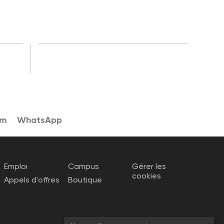
am
WhatsApp
Emploi
Campus
Gérer les
cookies
Appels d'offres
Boutique