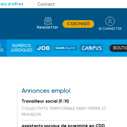
els d'offres
Contact
S'ABONNER
Newsletter
SE CONNECTER
CONSEIL
E
NUMÉROS
BOUTI
JOB
DE
CAMPUS
AG
JURIDIQUES
PROS
Annonces emploi
Travailleur social (F/H)
COLLECTIVITE TERRITORIALE SAINT-PIERRE ET
MIQUELON
assistants sociaux de proximité en CDD