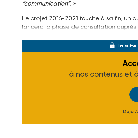
“communication”.
»
Le projet 2016-2021 touche à sa fin, un 
lancera la phase de consultation auprès de
projet fédéral mais aussi la plateforme de
La suite
Accé
à nos contenus et 
Déjà 