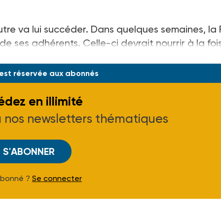
autre va lui succéder. Dans quelques semaines, la
 ses adhérents. Celle-ci devrait nourrir à la fois
 propositions en vue de l’élection
 est réservée aux abonnés
dez en illimité
à nos newsletters thématiques
S'ABONNER
Abonné ?
Se connecter