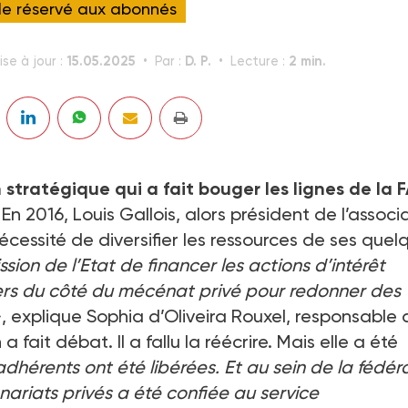
cle réservé aux abonnés
15.05.2025
D. P.
2 min.
se à jour :
Par :
Lecture :
stratégique qui a fait bouger les lignes de la 
En 2016, Louis Gallois, alors président de l’associ
nécessité de diversifier les ressources de ses quel
sion de l’Etat de financer les actions d’intérêt
viers du côté du mécénat privé pour redonner des
, explique Sophia d’Oliveira Rouxel, responsable 
a fait débat. Il a fallu la réécrire. Mais elle a été
dhérents ont été libérées. Et au sein de la fédér
riats privés a été confiée au service