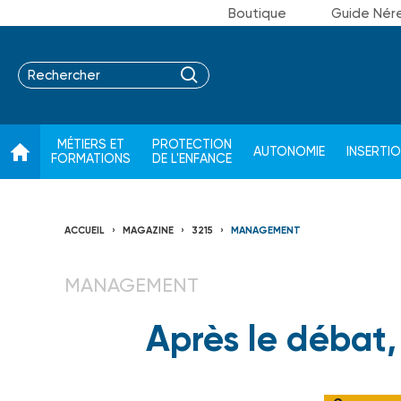
Boutique
Guide Nér
MÉTIERS ET
PROTECTION
AUTONOMIE
INSERTI
FORMATIONS
DE L'ENFANCE
ACCUEIL
MAGAZINE
3215
MANAGEMENT
MANAGEMENT
Après le débat,