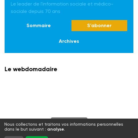
Le leader de l'information sociale et médico-
sociale depuis 70 ans
Sommaire
S'abonner
Archives
Le webdomadaire
S'abonner
Nous collectons et traitons vos informations personnelles
dans le but suivant :
analyse
.
Twitter
Facebook
LinkedIn
Instagram