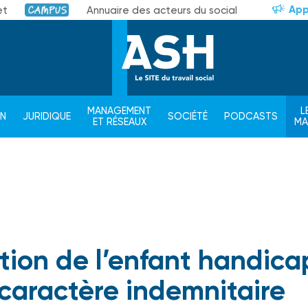
App
et
Annuaire des acteurs du social
Campus
MANAGEMENT
L
ON
JURIDIQUE
SOCIÉTÉ
PODCASTS
ET RÉSEAUX
M
ation de l’enfant handica
 caractère indemnitaire