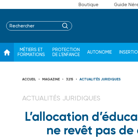
Boutique
Guide Nér
MÉTIERS ET
PROTECTION
AUTONOMIE
INSERTI
FORMATIONS
DE L'ENFANCE
ACCUEIL
MAGAZINE
3215
ACTUALITÉS JURIDIQUES
ACTUALITÉS JURIDIQUES
L’allocation d’éduc
ne revêt pas de