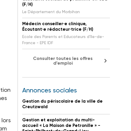
(F/H)
Le Département du Morbihan
Médecin conseiller·e clinique,
Écoutant·e rédacteur·trice (F/H)
Ecole des Parents et Educateurs d'Ile-de-
France - EPE IDF
Consulter toutes les offres
d'emploi
tion
Annonces sociales
nes
Gestion du périscolaire de la ville de
Creutzwald
 lors
Gestion et exploitation du multi-
accueil « La Maison de Petronille » -
iam