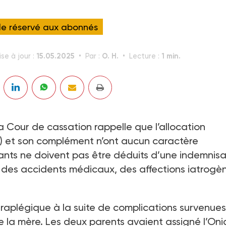
cle réservé aux abonnés
15.05.2025
O. H.
1 min.
se à jour :
Par :
Lecture :
la Cour de cassation rappelle que l’allocation
) et son complément n’ont aucun caractère
ants ne doivent pas être déduits d’une indemnisa
n des accidents médicaux, des affections iatrogè
raplégique à la suite de complications survenues
la mère. Les deux parents avaient assigné l’On