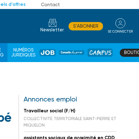
els d'offres
Contact
S'ABONNER
Newsletter
SE CONNECTER
CONSEIL
E
NUMÉROS
BOUTI
JOB
DE
CAMPUS
AG
JURIDIQUES
PROS
Annonces emploi
Travailleur social (F/H)
pé
COLLECTIVITE TERRITORIALE SAINT-PIERRE ET
MIQUELON
assistants sociaux de proximité en CDD