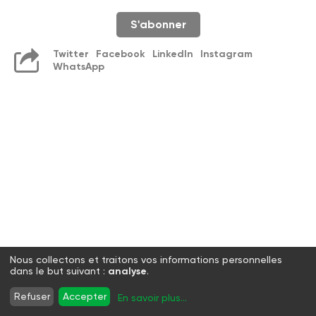
S'abonner
Twitter
Facebook
LinkedIn
Instagram
WhatsApp
Nous collectons et traitons vos informations personnelles
dans le but suivant :
analyse
.
Refuser
Accepter
En savoir plus
...