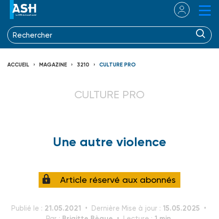
ACCUEIL
MAGAZINE
3210
CULTURE PRO
CULTURE PRO
Une autre violence
Article réservé aux abonnés
21.05.2021
15.05.2025
Publié le :
Dernière Mise à jour :
Brigitte Bègue
1 min.
Par :
Lecture :