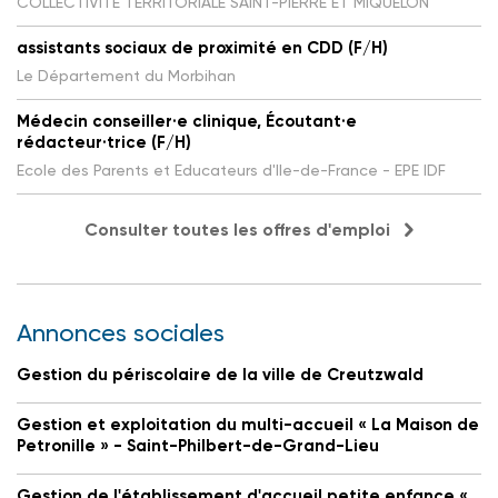
COLLECTIVITE TERRITORIALE SAINT-PIERRE ET MIQUELON
assistants sociaux de proximité en CDD (F/H)
Le Département du Morbihan
Médecin conseiller·e clinique, Écoutant·e
rédacteur·trice (F/H)
Ecole des Parents et Educateurs d'Ile-de-France - EPE IDF
Consulter toutes les offres d'emploi
Annonces sociales
Gestion du périscolaire de la ville de Creutzwald
Gestion et exploitation du multi-accueil « La Maison de
Petronille » - Saint-Philbert-de-Grand-Lieu
Gestion de l'établissement d'accueil petite enfance «