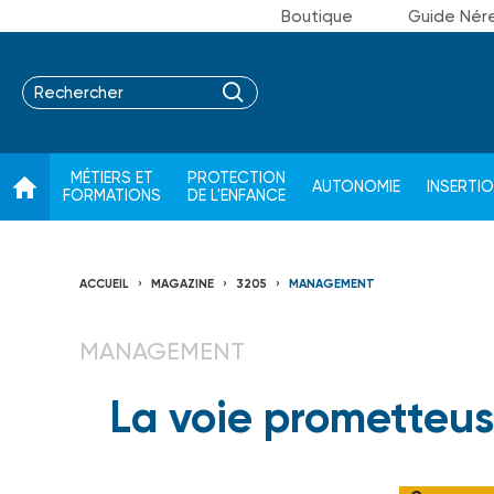
Boutique
Guide Nér
MÉTIERS ET
PROTECTION
AUTONOMIE
INSERTI
FORMATIONS
DE L'ENFANCE
ACCUEIL
MAGAZINE
3205
MANAGEMENT
MANAGEMENT
La voie prometteu