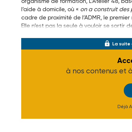
organisme de formation, L’Atelier 48, ba
l’aide à domicile, où «
on a construit des
cadre de proximité de l’ADMR, le premier 
Elle n’est pas la seule à vouloir se sortir
travail, les directions des services d’a
La suite
Accé
à nos contenus et 
Déjà 