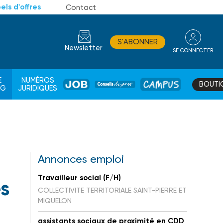
els d'offres
Contact
S'ABONNER
Newsletter
SE CONNECTER
CONSEIL
E
NUMÉROS
BOUTI
JOB
DE
CAMPUS
AG
JURIDIQUES
PROS
Annonces emploi
Travailleur social (F/H)
s
COLLECTIVITE TERRITORIALE SAINT-PIERRE ET
MIQUELON
assistants sociaux de proximité en CDD