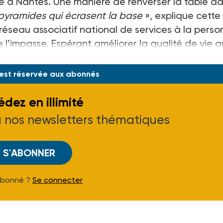
sé à Nantes. Une manière de renverser la table d
 pyramides qui écrasent la base
», explique cette
réseau associatif national de services à la perso
 de l’impasse. Espérant améliorer la qualité de vie a
ide et d’accompagnement à domic
 est réservée aux abonnés
dez en illimité
à nos newsletters thématiques
S'ABONNER
Abonné ?
Se connecter