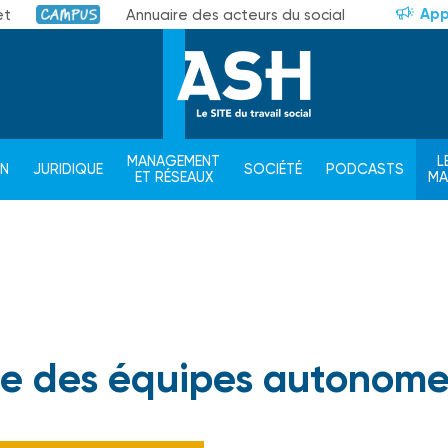
App
et
Annuaire des acteurs du social
Campus
MANAGEMENT
L
ON
JURIDIQUE
SOCIÉTÉ
PODCASTS
ET RÉSEAUX
M
se des équipes autonome