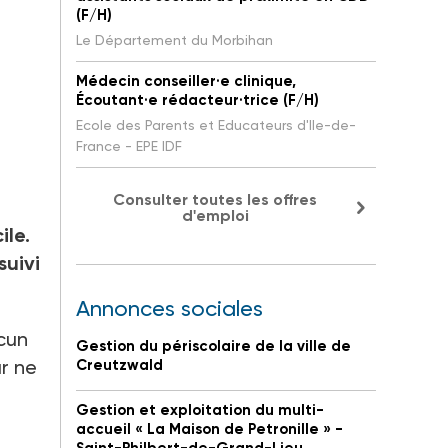
(F/H)
Le Département du Morbihan
Médecin conseiller·e clinique,
Écoutant·e rédacteur·trice (F/H)
Ecole des Parents et Educateurs d'Ile-de-
France - EPE IDF
Consulter toutes les offres
d'emploi
ile.
suivi
Annonces sociales
cun
Gestion du périscolaire de la ville de
ur ne
Creutzwald
Gestion et exploitation du multi-
accueil « La Maison de Petronille » -