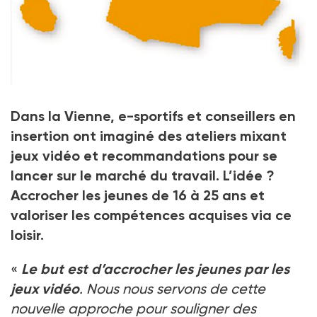
À Poitiers, les jeux vidéo à l’appui de la recherche
Dans la Vienne, e-sportifs et conseillers en
d’emploi
insertion ont imaginé des ateliers mixant
Crédit photo Fabien Paillot
jeux vidéo et recommandations pour se
lancer sur le marché du travail. L’idée ?
Accrocher les jeunes de 16 à 25 ans et
valoriser les compétences acquises via ce
loisir.
«
Le but est d’accrocher les jeunes par les
jeux vidéo
. Nous nous servons de cette
nouvelle approche pour souligner des