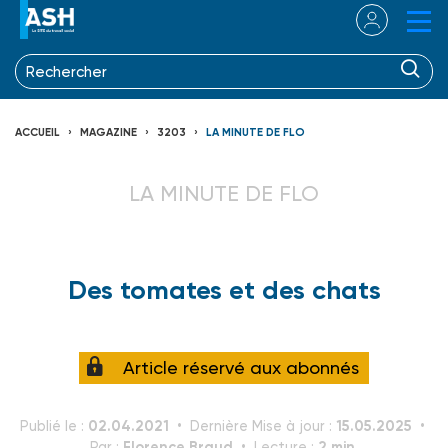
ACCUEIL
MAGAZINE
3203
LA MINUTE DE FLO
LA MINUTE DE FLO
Des tomates et des chats
Article réservé aux abonnés
02.04.2021
15.05.2025
Publié le :
Dernière Mise à jour :
Florence Braud
2 min.
Par :
Lecture :