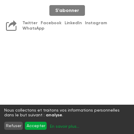
S'abonner
Twitter
Facebook
LinkedIn
Instagram
WhatsApp
Nous collectons et traitons vos informations personnelles
dans le but suivant :
analyse
.
Refuser
Accepter
En savoir plus
...