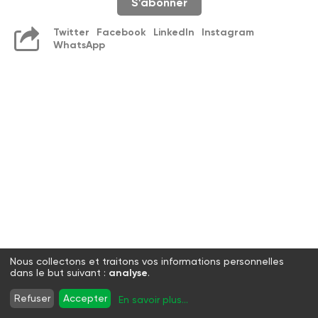
S'abonner
Twitter
Facebook
LinkedIn
Instagram
WhatsApp
Nous collectons et traitons vos informations personnelles
dans le but suivant :
analyse
.
Refuser
Accepter
En savoir plus
...