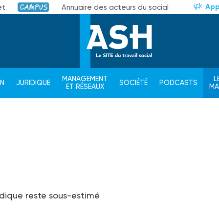
App
et
Annuaire des acteurs du social
Campus
MANAGEMENT
L
ON
JURIDIQUE
SOCIÉTÉ
PODCASTS
ET RÉSEAUX
M
ridique reste sous-estimé