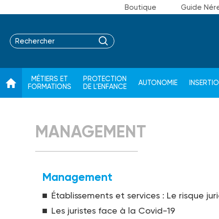
Boutique
Guide Nér
MÉTIERS ET
PROTECTION
AUTONOMIE
INSERTI
FORMATIONS
DE L'ENFANCE
MANAGEMENT
Management
Établissements et services : Le risque ju
Les juristes face à la Covid-19