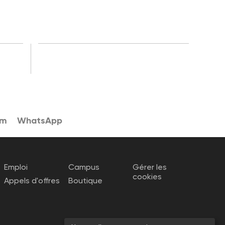
am
WhatsApp
Emploi
Campus
Gérer les
cookies
Appels d'offres
Boutique