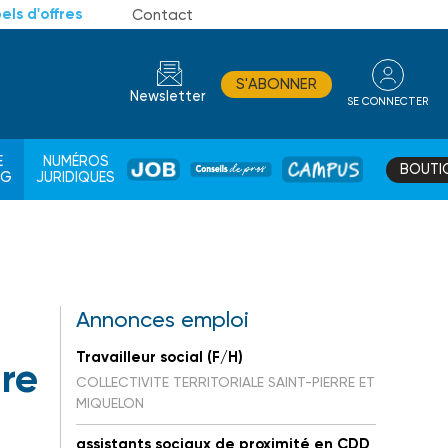
els d'offres
Contact
S'ABONNER
Newsletter
SE CONNECTER
CONSEIL
E
NUMÉROS
BOUTI
JOB
DE
CAMPUS
AG
JURIDIQUES
PROS
Annonces emploi
Travailleur social (F/H)
ire
COLLECTIVITE TERRITORIALE SAINT-PIERRE ET
MIQUELON
assistants sociaux de proximité en CDD