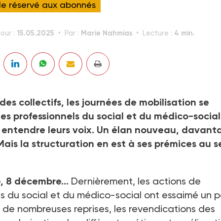
cle réservé aux abonnés
15.05.2025
Marie Nahmias
4 min.
jour :
Par :
Lecture :
des collectifs, les journées de mobilisation se
 les professionnels du social et du médico-social
e entendre leurs voix. Un élan nouveau, davant
Mais la structuration en est à ses prémices au s
e, 8 décembre…
Dernièrement, les actions de
ls du social et du médico-social ont essaimé un 
 à de nombreuses reprises, les revendications des