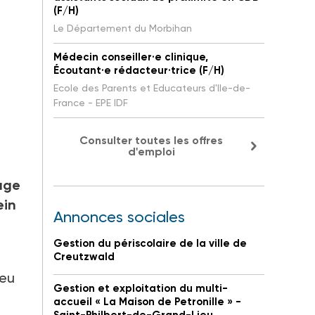
(F/H)
Le Département du Morbihan
Médecin conseiller·e clinique,
Écoutant·e rédacteur·trice (F/H)
Ecole des Parents et Educateurs d'Ile-de-
France - EPE IDF
Consulter toutes les offres
d'emploi
age
ein
Annonces sociales
Gestion du périscolaire de la ville de
Creutzwald
peu
Gestion et exploitation du multi-
accueil « La Maison de Petronille » -