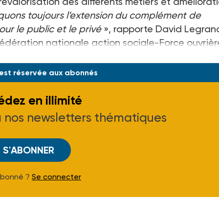
revalorisation des différents métiers et améliorat
quons toujours l’extension du complément de
ur le public et le privé
», rapporte David Legran
Fédération nationale action sociale-Force ouvrièr
remier mouvement le 5 novembre, a de nouveau a
 est réservée aux abonnés
dez en illimité
à nos newsletters thématiques
S'ABONNER
Abonné ?
Se connecter