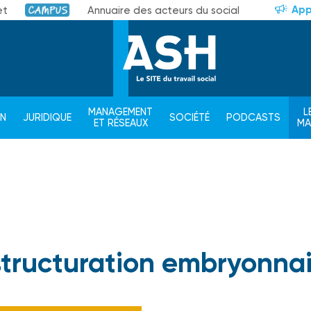
App
et
Annuaire des acteurs du social
Campus
MANAGEMENT
L
ON
JURIDIQUE
SOCIÉTÉ
PODCASTS
ET RÉSEAUX
M
 structuration embryonna