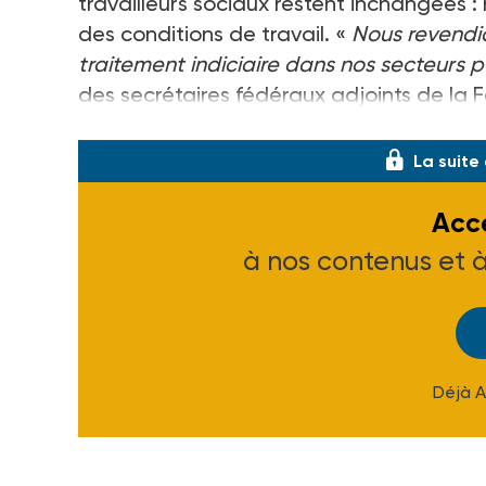
travailleurs sociaux restent inchangées : 
des conditions de travail. «
Nous revendi
traitement indiciaire dans nos secteurs po
des secrétaires fédéraux adjoints de la 
(Fnas-FO), organisation qui, après un p
La suite
Accé
à nos contenus et 
Déjà 