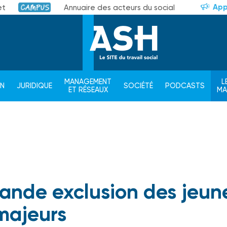
App
et
Annuaire des acteurs du social
Campus
MANAGEMENT
L
ON
JURIDIQUE
SOCIÉTÉ
PODCASTS
ET RÉSEAUX
M
rande exclusion des jeun
majeurs