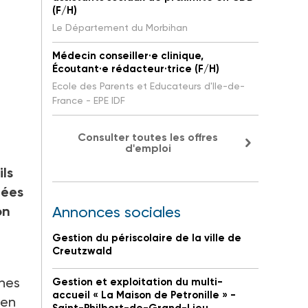
(F/H)
Le Département du Morbihan
Médecin conseiller·e clinique,
Écoutant·e rédacteur·trice (F/H)
Ecole des Parents et Educateurs d'Ile-de-
France - EPE IDF
Consulter toutes les offres
d'emploi
ils
dées
on
Annonces sociales
Gestion du périscolaire de la ville de
Creutzwald
unes
Gestion et exploitation du multi-
accueil « La Maison de Petronille » -
 en