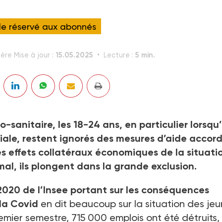
cle réservé aux abonnés
15.05.2025
5 min.
ère Mise à jour :
Lecture :
sanitaire, les 18-24 ans, en particulier lorsqu’
iliale, restent ignorés des mesures d’aide accor
les effets collatéraux économiques de la situati
mal, ils plongent dans la grande exclusion.
 2020 de l’Insee portant sur les conséquences
la Covid
en dit beaucoup sur la situation des je
emier semestre, 715 000 emplois ont été détruits,