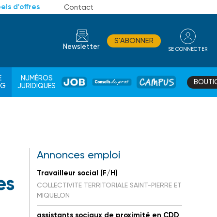
els d'offres
Contact
S'ABONNER
Newsletter
SE CONNECTER
CONSEIL
E
NUMÉROS
BOUTI
JOB
DE
CAMPUS
AG
JURIDIQUES
PROS
Annonces emploi
Travailleur social (F/H)
es
COLLECTIVITE TERRITORIALE SAINT-PIERRE ET
MIQUELON
assistants sociaux de proximité en CDD