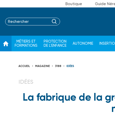
Boutique
Guide Nér
MÉTIERS ET
PROTECTION
AUTONOMIE
INSERTI
FORMATIONS
DE L'ENFANCE
ACCUEIL
MAGAZINE
3188
IDÉES
IDÉES
La fabrique de la g