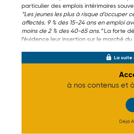
particulier des emplois intérimaires souve
“Les jeunes les plus à risque d’occuper 
affectés. 9 % des 15-24 ans en emploi ava
moins de 2 % des 40-65 ans.”
La forte dé
l’évidence leur insertion sur le marché du t
salaires plus bas, d’une
La suite
Accé
à nos contenus et 
Déjà 