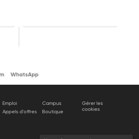
am
WhatsApp
Emploi
Campus
Gérer les
cookies
Appels d'offres
Boutique