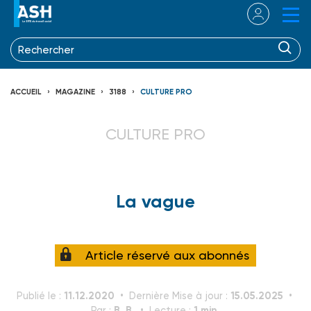
ACCUEIL
MAGAZINE
3188
CULTURE PRO
CULTURE PRO
La vague
Article réservé aux abonnés
11.12.2020
15.05.2025
Publié le :
Dernière Mise à jour :
B. B.
1 min.
Par :
Lecture :