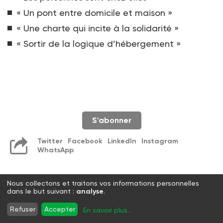
« Un pont entre domicile et maison »
« Une charte qui incite à la solidarité »
« Sortir de la logique d’hébergement »
S'abonner
Twitter
Facebook
LinkedIn
Instagram
WhatsApp
Nous collectons et traitons vos informations personnelles
dans le but suivant :
analyse
.
Refuser
Accepter
En savoir plus
...