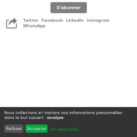
S'abonner
Twitter
Facebook
LinkedIn
Instagram
WhatsApp
Nous collectons et traitons vos informations personnelles
dans le but suivant :
analyse
.
Refuser
Accepter
En savoir plus
...