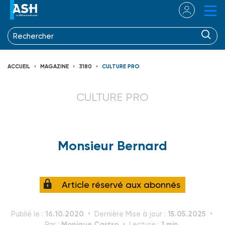
ACCUEIL
MAGAZINE
3180
CULTURE PRO
CULTURE PRO
Monsieur Bernard
Article réservé aux abonnés
16.10.2020
15.05.2025
Publié le :
Dernière Mise à jour :
Monique Castro
1 min.
Par :
Lecture :