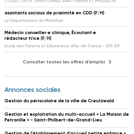
COLLECTIVITE TERRITORIALE SAINT-PIERRE ET MIQUELON
assistants sociaux de proximité en CDD (F/H)
Le Département du Morbihan
Médecin conseiller·e clinique, Écoutant·e
rédacteur·trice (F/H)
Ecole des Parents et Educateurs d'Ile-de-France - EPE IDF
Consulter toutes les offres d'emploi
Annonces sociales
Gestion du périscolaire de la ville de Creutzwald
Gestion et exploitation du multi-accueil « La Maison de
Petronille » - Saint-Philbert-de-Grand-Lieu
Gestion de l'établissement d'accueil petite enfance «