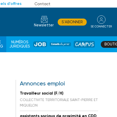
els d'offres
Contact
S'ABONNER
Newsletter
SE CONNECTER
CONSEIL
E
NUMÉROS
BOUTI
JOB
DE
CAMPUS
AG
JURIDIQUES
PROS
Annonces emploi
Travailleur social (F/H)
COLLECTIVITE TERRITORIALE SAINT-PIERRE ET
MIQUELON
assistants sociaux de proximité en CDD