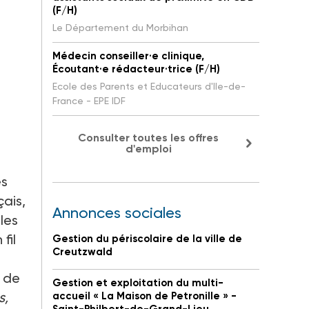
(F/H)
Le Département du Morbihan
Médecin conseiller·e clinique,
Écoutant·e rédacteur·trice (F/H)
Ecole des Parents et Educateurs d'Ile-de-
France - EPE IDF
Consulter toutes les offres
d'emploi
es
çais,
Annonces sociales
les
fil
Gestion du périscolaire de la ville de
Creutzwald
 de
Gestion et exploitation du multi-
s,
accueil « La Maison de Petronille » -