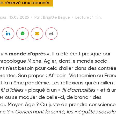
cle réservé aux abonnés
15.05.2025
Brigitte Bègue
1 min.
jour :
Par :
Lecture :
du « monde d’après ».
Il a été écrit presque par
thropologue Michel Agier, dont le monde social
int n’est besoin pour cela d’aller dans des contré
érentes. Son propos : Africain, Vietnamien ou Fran
 la même pandémie. Les réflexions qui émaillent 
«
fil d’idées
» plaqué à un «
fil d’actualités
» et à un 
rer ou se moquer de celle-ci, de brandir des
 du Moyen Age ? Ou juste de prendre conscience
une ? «
Concernant la santé, les inégalités sociale