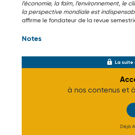
l’économie, la faim, l’environnement, le c
la perspective mondiale est indispensable
affirme le fondateur de la revue semestri
Notes
«
Vivre avec des épouvantails. Le mon
La suite
Accé
à nos contenus et 
Déjà 