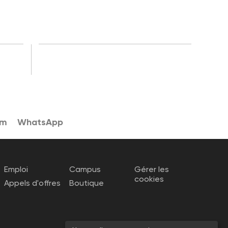
am
WhatsApp
Emploi
Campus
Gérer les
cookies
Appels d'offres
Boutique