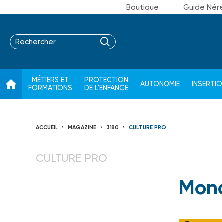
Boutique
Guide Nér
MÉTIERS ET
PROTECTION
AUTONOMIE
INSERTI
FORMATIONS
DE L'ENFANCE
ACCUEIL
MAGAZINE
3180
CULTURE PRO
CULTURE PRO
Mon