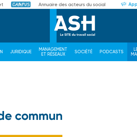
App
et
Annuaire des acteurs du social
Campus
MANAGEMENT
L
ON
JURIDIQUE
SOCIÉTÉ
PODCASTS
ET RÉSEAUX
M
de commun