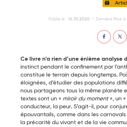
Arti
16.10.2020
Publié le :
Dernière Mise à 
Ce livre n’a rien d’une énième analyse 
instinct pendant le confinement par l’an
constitue le terrain depuis longtemps. Po
éloignées, d’étudier des populations diff
nous partageons tous la même planète et
textes sont un «
miroir du moment
», un 
conducteur, la peur. S’agit-il, pour conju
épouvantails, comme dans les carnavals
la précarité du vivant et de la vie comm