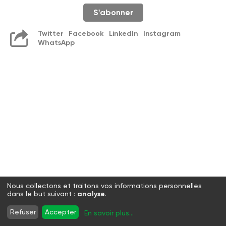
S'abonner
Twitter
Facebook
LinkedIn
Instagram
WhatsApp
Nous collectons et traitons vos informations personnelles
dans le but suivant :
analyse
.
Refuser
Accepter
En savoir plus
...